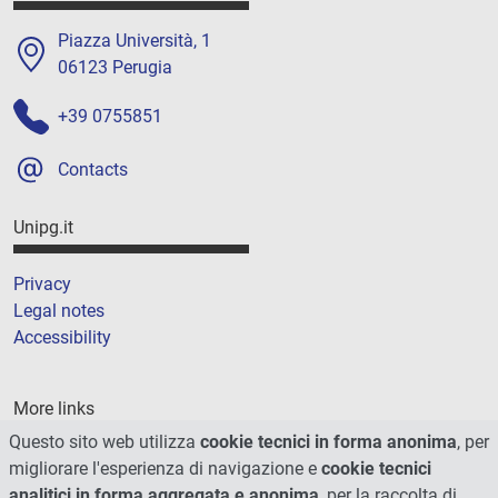
Piazza Università, 1
06123 Perugia
+39 0755851
Contacts
Unipg.it
Privacy
Legal notes
Accessibility
More links
Questo sito web utilizza
cookie tecnici in forma anonima
, per
Cookie
migliorare l'esperienza di navigazione e
cookie tecnici
Sitemap
analitici in forma aggregata e anonima
, per la raccolta di