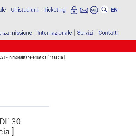
ale
Unistudium
Ticketing
EN
erza missione
Internazionale
Servizi
Contatti
 - in modalità telematica [I° fascia ]
DI’ 30
ia ]