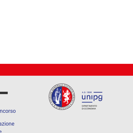
oncorso
azione
e