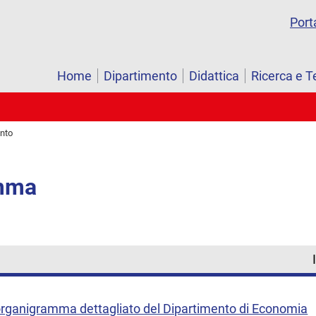
Port
Home
Dipartimento
Didattica
Ricerca e T
ento
mma
'organigramma dettagliato del Dipartimento di Economia