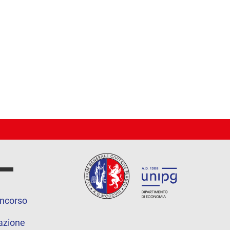
oncorso
azione