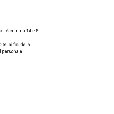
l'art. 6 comma 14 e 8
te, ai fini della
el personale