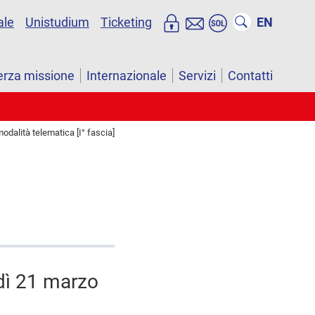
ale
Unistudium
Ticketing
EN
erza missione
Internazionale
Servizi
Contatti
odalità telematica [I° fascia]
dì 21 marzo