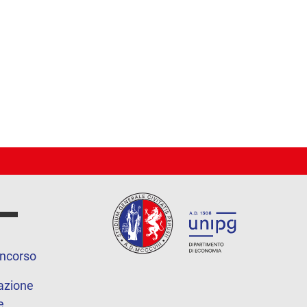
oncorso
azione
e