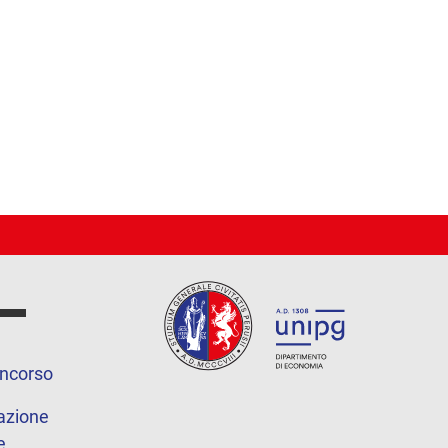
oncorso
azione
e