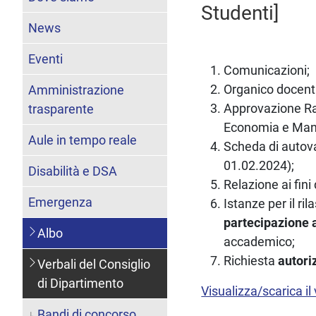
Studenti]
News
Eventi
Comunicazioni;
Organico docenti
Amministrazione
Approvazione Ra
trasparente
Economia e Man
Aule in tempo reale
Scheda di autov
01.02.2024);
Disabilità e DSA
Relazione ai fini
Emergenza
Istanze per il ril
partecipazione 
Albo
accademico;
Richiesta
autori
Verbali del Consiglio
di Dipartimento
Visualizza/scarica il
Bandi di concorso