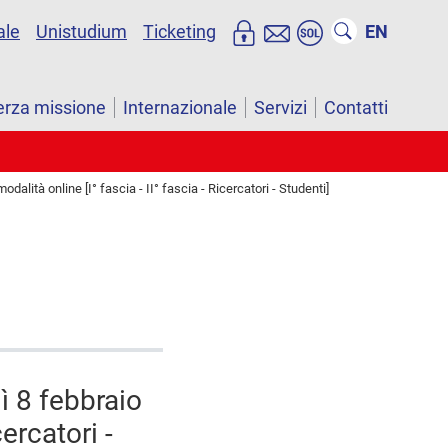
ale
Unistudium
Ticketing
EN
erza missione
Internazionale
Servizi
Contatti
alità online [I° fascia - II° fascia - Ricercatori - Studenti]
ì 8 febbraio
cercatori -