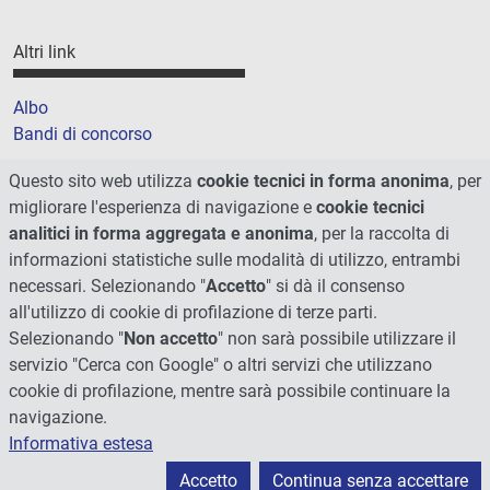
Altri link
Albo
Bandi di concorso
Amministrazione trasparente
Questo sito web utilizza
cookie tecnici in forma anonima
, per
Cookie
migliorare l'esperienza di navigazione e
cookie tecnici
Mappa del sito
analitici in forma aggregata e anonima
, per la raccolta di
informazioni statistiche sulle modalità di utilizzo, entrambi
necessari. Selezionando "
Accetto
" si dà il consenso
all'utilizzo di cookie di profilazione di terze parti.
Selezionando "
Non accetto
" non sarà possibile utilizzare il
servizio "Cerca con Google" o altri servizi che utilizzano
cookie di profilazione, mentre sarà possibile continuare la
navigazione.
Informativa estesa
© 2026 - Università degli Studi di Perugia
Accetto
Continua senza accettare