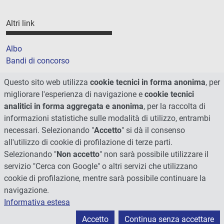
Altri link
Albo
Bandi di concorso
Amministrazione trasparente
Questo sito web utilizza
cookie tecnici in forma anonima
, per
Cookie
migliorare l'esperienza di navigazione e
cookie tecnici
Mappa del sito
analitici in forma aggregata e anonima
, per la raccolta di
informazioni statistiche sulle modalità di utilizzo, entrambi
necessari. Selezionando "
Accetto
" si dà il consenso
all'utilizzo di cookie di profilazione di terze parti.
Selezionando "
Non accetto
" non sarà possibile utilizzare il
servizio "Cerca con Google" o altri servizi che utilizzano
cookie di profilazione, mentre sarà possibile continuare la
navigazione.
Informativa estesa
© 2026 - Università degli Studi di Perugia
Accetto
Continua senza accettare