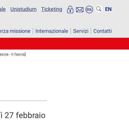
ale
Unistudium
Ticketing
EN
erza missione
Internazionale
Servizi
Contatti
scia - II fascia]
ì 27 febbraio