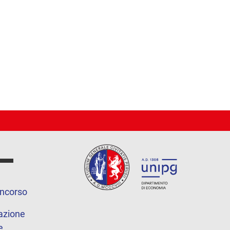
oncorso
azione
e