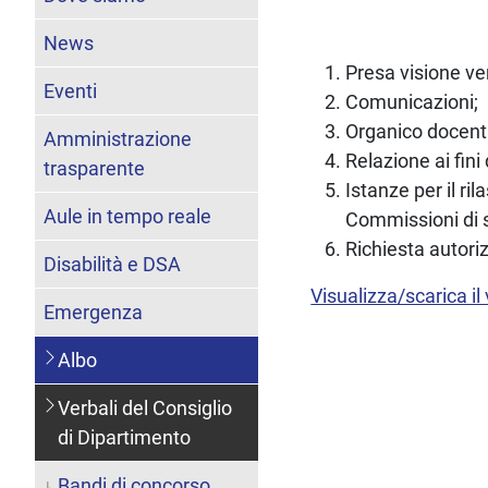
News
Presa visione ve
Eventi
Comunicazioni;
Organico docenti
Amministrazione
Relazione ai fini 
trasparente
Istanze per il ril
Aule in tempo reale
Commissioni di s
Richiesta autoriz
Disabilità e DSA
Visualizza/scarica il
Emergenza
Albo
Verbali del Consiglio
di Dipartimento
Bandi di concorso