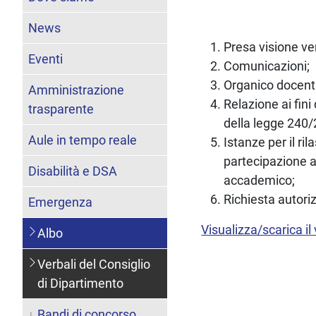
News
Presa visione ve
Eventi
Comunicazioni;
Organico docenti
Amministrazione
Relazione ai fini
trasparente
della legge 240/
Aule in tempo reale
Istanze per il ril
partecipazione a
Disabilità e DSA
accademico;
Richiesta autoriz
Emergenza
Visualizza/scarica il
Albo
Verbali del Consiglio
di Dipartimento
Bandi di concorso