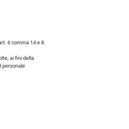
l’art. 6 comma 14 e 8
te, ai fini della
el personale