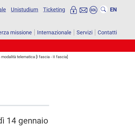
ale
Unistudium
Ticketing
EN
erza missione
Internazionale
Servizi
Contatti
modalità telematica [I fascia - II fascia]
dì 14 gennaio