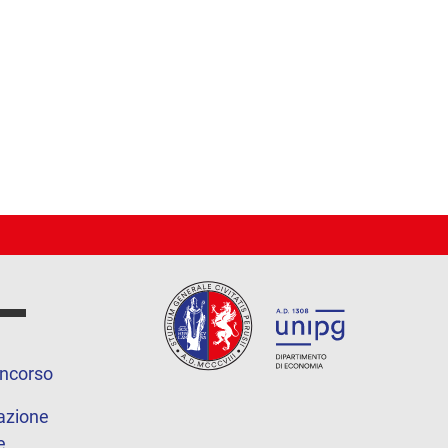
oncorso
azione
e