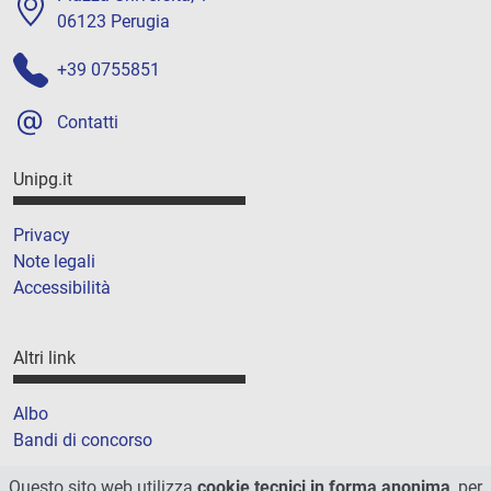
06123 Perugia
+39 0755851
Contatti
Unipg.it
Privacy
Note legali
Accessibilità
Altri link
Albo
Bandi di concorso
Amministrazione trasparente
Questo sito web utilizza
cookie tecnici in forma anonima
, per