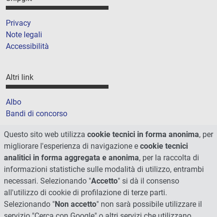
Privacy
Note legali
Accessibilità
Altri link
Albo
Bandi di concorso
Amministrazione trasparente
Questo sito web utilizza
cookie tecnici in forma anonima
, per
Cookie
migliorare l'esperienza di navigazione e
cookie tecnici
Mappa del sito
analitici in forma aggregata e anonima
, per la raccolta di
informazioni statistiche sulle modalità di utilizzo, entrambi
necessari. Selezionando "
Accetto
" si dà il consenso
all'utilizzo di cookie di profilazione di terze parti.
Selezionando "
Non accetto
" non sarà possibile utilizzare il
servizio "Cerca con Google" o altri servizi che utilizzano