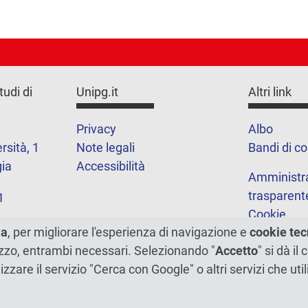
tudi di
Unipg.it
Altri link
Privacy
Albo
rsità, 1
Note legali
Bandi di c
ia
Accessibilità
Amministr
trasparent
1
Cookie
ma
, per migliorare l'esperienza di navigazione e
cookie tec
Mappa del 
ilizzo, entrambi necessari. Selezionando "
Accetto
" si dà il
lizzare il servizio "Cerca con Google" o altri servizi che u