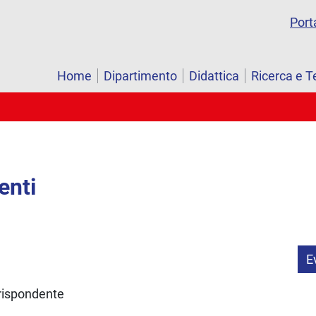
Port
Home
Dipartimento
Didattica
Ricerca e T
enti
E
rrispondente