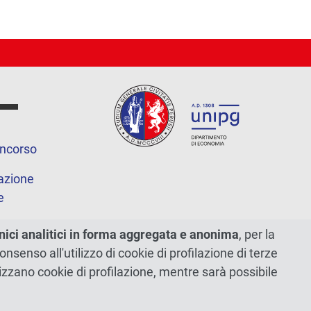
oncorso
azione
e
nici analitici in forma aggregata e anonima
, per la
sito
 consenso all'utilizzo di cookie di profilazione di terze
tilizzano cookie di profilazione, mentre sarà possibile