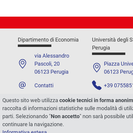
Dipartimento di Economia
Università degli S
Perugia
via Alessandro
Pascoli, 20
Piazza Unive
06123 Perugia
06123 Perug
Contatti
+39 075585
Email:
Contatti
Questo sito web utilizza
cookie tecnici in forma anoni
dipartimento.econ@unipg.it
raccolta di informazioni statistiche sulle modalità di ut
PEC:
dipartimento.econ@ce
parti. Selezionando "
Non accetto
" non sarà possibile uti
rt.unipg.it
continuare la navigazione.
Informativa estesa