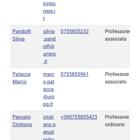
ini@u
nipg.i
t
Pandolfi
silvia
0755855232
Professoressa
Silvia
.pand
associata
olfi@
unipg
.it
Patacca
marc
0755855961
Professore
Marco
o.pat
associato
acca
@uni
pg.it
Perugini
cristi
+390755855423
Professore
Cristiano
ano.p
ordinario
erugi
ni@u