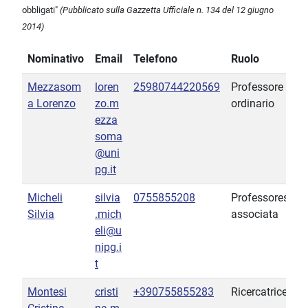
obbligati"
(Pubblicato sulla Gazzetta Ufficiale n. 134 del 12 giugno
2014)
Nominativo
Email
Telefono
Ruolo
Mezzasom
loren
25980744220569
Professore
a Lorenzo
zo.m
ordinario
ezza
soma
@uni
pg.it
Micheli
silvia
0755855208
Professoressa
Silvia
.mich
associata
eli@u
nipg.i
t
Montesi
cristi
+390755855283
Ricercatrice