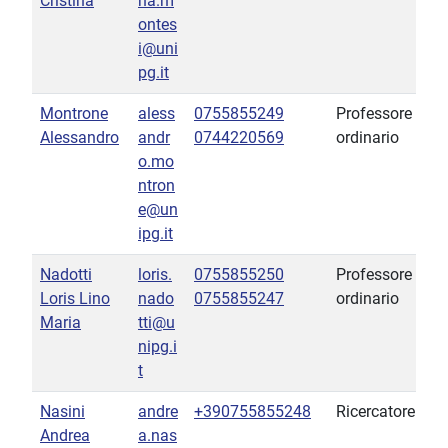
Cristina
na.m
ontes
i@uni
pg.it
Montrone
aless
0755855249
Professore
Alessandro
andr
0744220569
ordinario
o.mo
ntron
e@un
ipg.it
Nadotti
loris.
0755855250
Professore
Loris Lino
nado
0755855247
ordinario
Maria
tti@u
nipg.i
t
Nasini
andre
+390755855248
Ricercatore
Andrea
a.nas